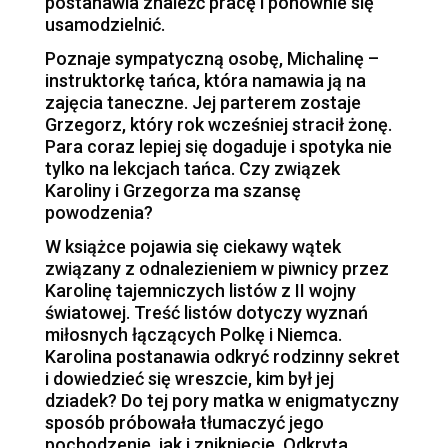
postanawia znaleźć pracę i ponownie się
usamodzielnić.
Poznaje sympatyczną osobę, Michalinę –
instruktorkę tańca, która namawia ją na
zajęcia taneczne. Jej parterem zostaje
Grzegorz, który rok wcześniej stracił żonę.
Para coraz lepiej się dogaduje i spotyka nie
tylko na lekcjach tańca. Czy związek
Karoliny i Grzegorza ma szansę
powodzenia?
W książce pojawia się ciekawy wątek
związany z odnalezieniem w piwnicy przez
Karolinę tajemniczych listów z II wojny
światowej. Treść listów dotyczy wyznań
miłosnych łączących Polkę i Niemca.
Karolina postanawia odkryć rodzinny sekret
i dowiedzieć się wreszcie, kim był jej
dziadek? Do tej pory matka w enigmatyczny
sposób próbowała tłumaczyć jego
pochodzenie, jak i zniknięcie. Odkryta