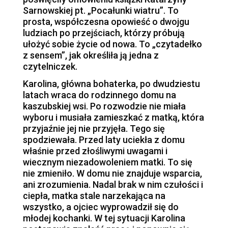
Sarnowskiej pt. „Pocałunki wiatru”. To
prosta, współczesna opowieść o dwojgu
ludziach po przejściach, którzy próbują
ułożyć sobie życie od nowa. To „czytadełko
z sensem”, jak określiła ją jedna z
czytelniczek.
Karolina, główna bohaterka, po dwudziestu
latach wraca do rodzinnego domu na
kaszubskiej wsi. Po rozwodzie nie miała
wyboru i musiała zamieszkać z matką, która
przyjaźnie jej nie przyjęła. Tego się
spodziewała. Przed laty uciekła z domu
właśnie przed złośliwymi uwagami i
wiecznym niezadowoleniem matki. To się
nie zmieniło. W domu nie znajduje wsparcia,
ani zrozumienia. Nadal brak w nim czułości i
ciepła, matka stale narzekająca na
wszystko, a ojciec wyprowadził się do
młodej kochanki. W tej sytuacji Karolina