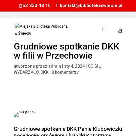
52 333 48 10
kontakt@bibliotekaswiecie.pl
Grudniowe spotkanie DKK
w filii w Przechowie
utworzone przez
admin
|
sty 4, 2024
|
CO SIĘ
WYDARZAŁO
,
DKK
|
0 komentarzy
Grudniowe spotkanie DKK Panie Klubowiczki
poświęciły omówieniu książki Katarzyny