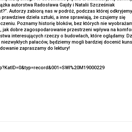
żka autorstwa Radosława Gajdy i Natalii Szcześniak
st?”. Autorzy zabiorą nas w podróż, podczas której odkryjemy
prawdziwe dzieła sztuki, a inne sprawiają, że czujemy się
czeniu. Poznamy historię bloków, bez których nie wyobraża
ę, jak dobre zagospodarowanie przestrzeni wpływa na komfo
stwa interesujących rzeczy o budowlach, które oglądamy. Dz
a niezwykłych pałaców, będziemy mogli bardziej docenić kun
ydowanie zapraszamy do lektury!
.php?KatID=0&typ=record&001=SWI%20M19000229