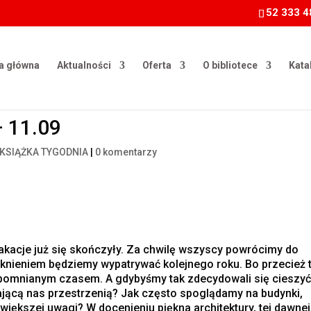
52 333 4
a główna
Aktualności
Oferta
O bibliotece
Kata
– 11.09
KSIĄŻKA TYGODNIA
|
0 komentarzy
 wakacje już się skończyły. Za chwilę wszyscy powrócimy do
knieniem będziemy wypatrywać kolejnego roku. Bo przecież 
zapomnianym czasem. A gdybyśmy tak zdecydowali się cieszy
zającą nas przestrzenią? Jak często spoglądamy na budynki,
większej uwagi? W docenieniu piękna architektury, tej dawnej