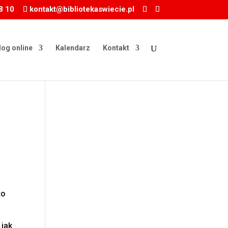
8 10
kontakt@bibliotekaswiecie.pl
log online
Kalendarz
Kontakt
to
ć
 jak