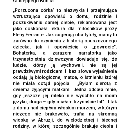
Giuseppego Bonita.
„Porzucona córka” to niezwykła i przejmująca
wzruszająca opowieść o domu, rodzinie i
poszukiwaniu samej siebie, reklamowana jest
jako doskonała lektura dla miłośników prozy
Eleny Ferrante. Jak sugerują oba tytuły, mamy tu
zarówno do czynienia z historią opuszczonego
dziecka, jak i opowieścią o „powrocie”.
Bohaterka, a zarazem narratorka jako
trzynastoletnia dziewczyna dowiaduje się, że
ludzie, którzy ją wychowali, nie są jej
prawdziwymi rodzicami i bez słowa wyjaśnienia
oddają ją biologicznej matce, o istnieniu której
nie miała dotąd pojęcia. „Byłam sierotą z
dwiema żyjącymi matkami. Jedna oddała mnie,
gdy jeszcze jej mleko nie wyschło na moim
języku, druga – gdy miałam trzynaście lat”. I tak
z domu nad ciepłym włoskim morzem, w którym
niczego nie brakowało, trafia na skromną
wioskę w Abruzji, do wielodzietnej i biednej
rodziny, w której szczególnie brakuje ciepła i