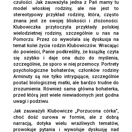
czułości. Jak zauważyła jedna z Pań mamy tu
model włoskiej rodziny, ale nie jest to
stereotypowy przykład rodziny, która, często
znana jest ze swojej bliskości i złożoności.
Klubowiczka przytoczyła przykłady polskiej
wielodzietnej rodziny, szczególnie u nas na
Pomorzu. Przez co wywołała się dyskusja na
temat kolei życia rodzin Klubowiczów. Wracając
do powieści, Panie podkreśliły, że książkę czyta
się szybko i daje ona dużo do myślenia,
szczególnie, że sporo w niej przemocy. Portrety
psychologiczne bohaterów, członków rodziny
Arminuty są nie tylko intrygujące, szczególnie
postać biologicznej matki, ale bardzo trudne do
zrozumienia. Również sama główna bohaterka,
przed którą jest wiele niewiadomych jest godna
uwagi i podziwu.
Jak zauważyli Klubowicze „Porzucona córka”,
choć dość surowa w formie, ale z dobrą
narracją, dotyka wielu wrażliwych tematów,
prowokuje pytania i wywołuje dyskusję nad