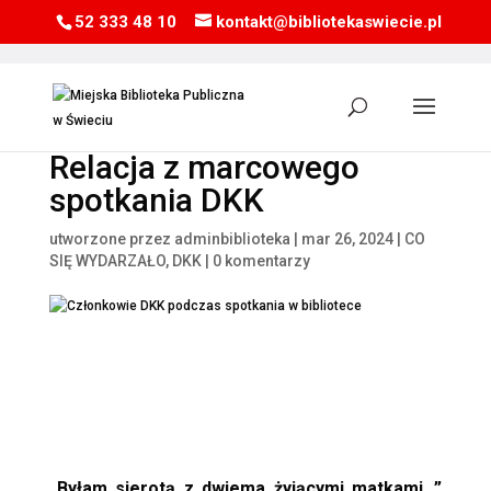
52 333 48 10
kontakt@bibliotekaswiecie.pl
Relacja z marcowego
spotkania DKK
utworzone przez
adminbiblioteka
|
mar 26, 2024
|
CO
SIĘ WYDARZAŁO
,
DKK
|
0 komentarzy
„Byłam sierotą z dwiema żyjącymi matkami…”