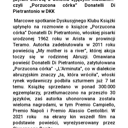
czyli „Porzucona córka” Donatelli Di
Pietrantonio w DKK
Marcowe spotkanie Dyskusyjnego Klubu Książki
upłynęło na rozmowie o książce „Porzucona
córka” Donatelli Di Pietrantonio, włoskiej pisarki
urodzonej 1962 roku w Arista w prowincji
Teramo. Autorka zadebiutowała w 2011 roku
powieścią „My mother is a river”, której akcja
toczy się w rodzinnej Abruzji. Omawiana
powieść Donatelli Di Pietrantonio, zatytułowana
„Porzucona córka” -„L’Arminuta”, co w dialekcie
abruzyjskim znaczy „ta, która wróciła”, włoski
rynek wydawniczy podbiła szturmem już 7 lat
temu. Książkę sprzedano w ponad 300.000
egzemplarzy, przetłumaczono na przeszło 30
języków, zaś autorka uhonorowana została
wieloma nagrodami, w tym Premio Campiello,
Premio Napoli i Premio Alassio Centolibri. W
2021 roku na ekrany kin wszedł film na
podstawie powieści, wyreżyserowany przez