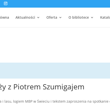
łówna
Aktualności
Oferta
O bibliotece
Katal
eży z Piotrem Szumigajem