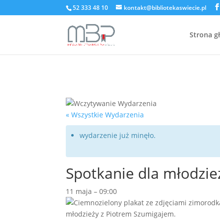
52 333 48 10
kontakt@bibliotekaswiecie.pl
Strona g
« Wszystkie Wydarzenia
wydarzenie już minęło.
Spotkanie dla młodzi
11 maja
–
09:00