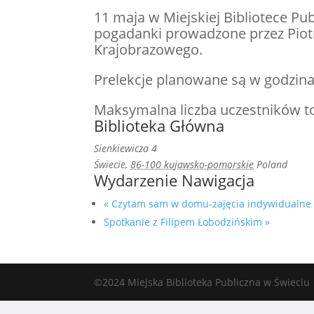
11 maja w Miejskiej Bibliotece Pub
pogadanki prowadzone przez Piotr
Krajobrazowego.
Prelekcje planowane są w godzinach
Maksymalna liczba uczestników to
Biblioteka Główna
Sienkiewicza 4
Świecie
,
86-100 kujawsko-pomorskie
Poland
Wydarzenie Nawigacja
«
Czytam sam w domu-zajęcia indywidualne
Spotkanie z Filipem Łobodzińskim
»
©2024 Miejska Biblioteka Publiczna w Świeciu