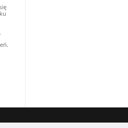
się
rku
.
eń.