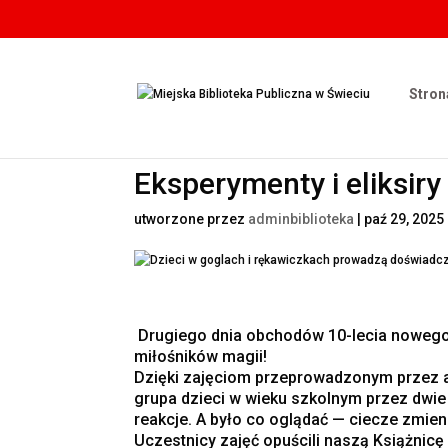
Stron
Eksperymenty i eliksir
utworzone przez
adminbiblioteka
|
paź 29, 2025
Drugiego dnia obchodów 10-lecia nowego b
miłośników magii!
Dzięki zajęciom przeprowadzonym przez a
grupa dzieci w wieku szkolnym przez dwi
reakcje. A było co oglądać — ciecze zmieni
Uczestnicy zajęć opuścili naszą Książnic