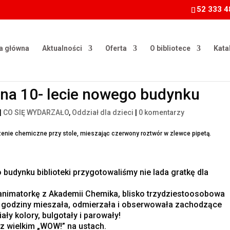
52 333 4
a główna
Aktualności
Oferta
O bibliotece
Kata
y na 10- lecie nowego budynku
|
CO SIĘ WYDARZAŁO
,
Oddział dla dzieci
|
0 komentarzy
udynku biblioteki przygotowaliśmy nie lada gratkę dla
nimatorkę z Akademii Chemika, blisko trzydziestoosobowa
e godziny mieszała, odmierzała i obserwowała zachodzące
ały kolory, bulgotały i parowały!
ę z wielkim „WOW!” na ustach.