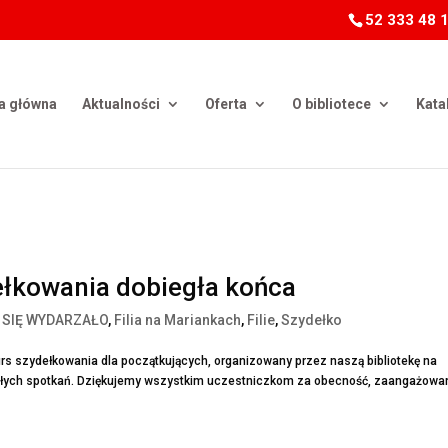
52 333 48 
a główna
Aktualności
Oferta
O bibliotece
Kata
ełkowania dobiegła końca
 SIĘ WYDARZAŁO
,
Filia na Mariankach
,
Filie
,
Szydełko
rs szydełkowania dla początkujących, organizowany przez naszą bibliotekę na
 miłych spotkań. Dziękujemy wszystkim uczestniczkom za obecność, zaangażowani