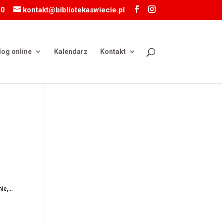
10
kontakt@bibliotekaswiecie.pl
log online
Kalendarz
Kontakt
e,...