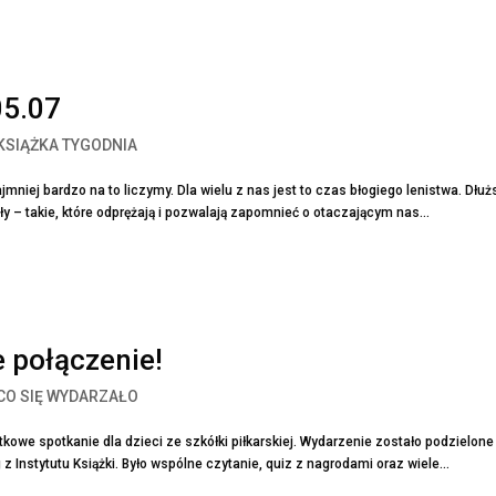
05.07
KSIĄŻKA TYGODNIA
jmniej bardzo na to liczymy. Dla wielu z nas jest to czas błogiego lenistwa. Dłuż
uły – takie, które odprężają i pozwalają zapomnieć o otaczającym nas...
e połączenie!
CO SIĘ WYDARZAŁO
tkowe spotkanie dla dzieci ze szkółki piłkarskiej. Wydarzenie zostało podzielone
z Instytutu Książki. Było wspólne czytanie, quiz z nagrodami oraz wiele...