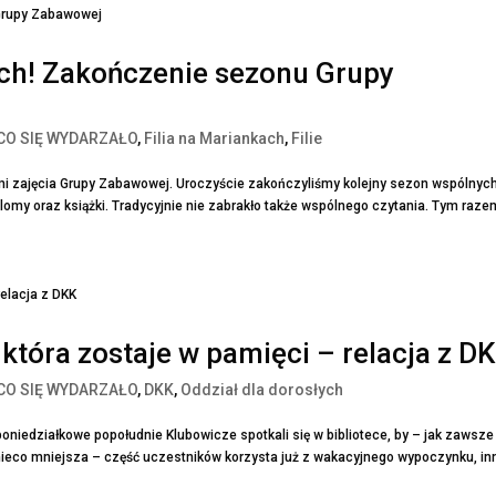
ch! Zakończenie sezonu Grupy
CO SIĘ WYDARZAŁO
,
Filia na Mariankach
,
Filie
ami zajęcia Grupy Zabawowej. Uroczyście zakończyliśmy kolejny sezon wspólnyc
my oraz książki. Tradycyjnie nie zabrakło także wspólnego czytania. Tym razem
 która zostaje w pamięci – relacja z D
CO SIĘ WYDARZAŁO
,
DKK
,
Oddział dla dorosłych
poniedziałkowe popołudnie Klubowicze spotkali się w bibliotece, by – jak zawsze
ieco mniejsza – część uczestników korzysta już z wakacyjnego wypoczynku, inni