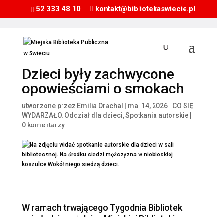
52 333 48 10
kontakt@bibliotekaswiecie.pl
Dzieci były zachwycone
opowieściami o smokach
utworzone przez
Emilia Drachal
|
maj 14, 2026
|
CO SIĘ
WYDARZAŁO
,
Oddział dla dzieci
,
Spotkania autorskie
|
0 komentarzy
W ramach trwającego Tygodnia Bibliotek