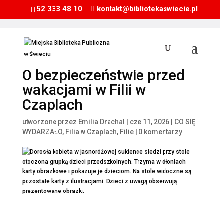
52 333 48 10
kontakt@bibliotekaswiecie.pl
O bezpieczeństwie przed
wakacjami w Filii w
Czaplach
utworzone przez
Emilia Drachal
|
cze 11, 2026
|
CO SIĘ
WYDARZAŁO
,
Filia w Czaplach
,
Filie
|
0 komentarzy